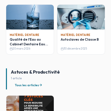
MATÉRIEL DENTAIRE
MATÉRIEL DENTAIRE
Qualité de l'Eau au
Autoclaves de Classe B
Cabinet Dentaire Eau
Distillée vs Eau
20 mars 2026
30 décembre 2025
Déminéralisée
Astuces & Productivité
1 article
Tous les articles