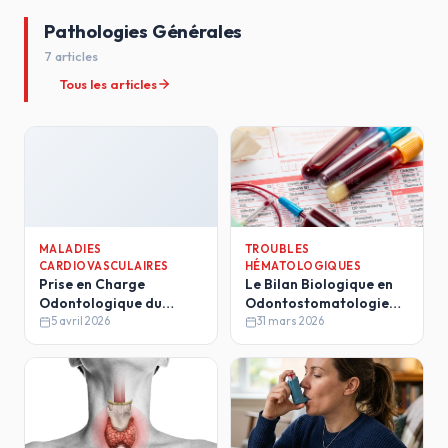
Pathologies Générales
7 articles
Tous les articles
MALADIES
TROUBLES
CARDIOVASCULAIRES
HÉMATOLOGIQUES
Prise en Charge
Le Bilan Biologique en
Odontologique du
Odontostomatologie
Patient Hypertendu
Intérêt et Interprétation
5 avril 2026
31 mars 2026