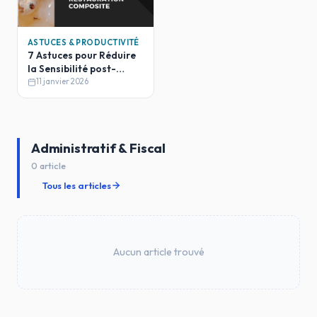
ASTUCES & PRODUCTIVITÉ
7 Astuces pour Réduire
la Sensibilité post-
Composite
11 janvier 2026
Administratif & Fiscal
0 article
Tous les articles
Aucun article trouvé