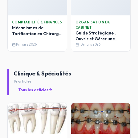
COMPTABILITÉ & FINANCES
ORGANISATION DU
Mécanismes de
CABINET
Guide Stratégique :
Tarification en Chirurgie
Ouvrir et Gérer une
Dentaire en Algérie
Clinique Dentaire en
14 mars 2026
10 mars 2026
Algérie
Clinique & Spécialités
14 articles
Tous les articles