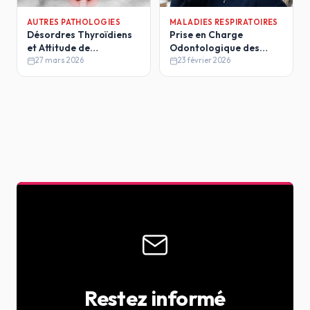
AUTRES PATHOLOGIES
MALADIES RESPIRATOIRES
Désordres Thyroïdiens
Prise en Charge
et Attitude de
Odontologique des
l'Odontologiste
Patients Asthmatiques
27 mars 2026
23 février 2026
Restez informé