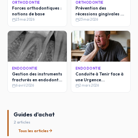
ORTHODONTIE
ORTHODONTIE
Forces orthodontiques :
Prévention des
notions de base
récessions gingivales en
traitement
23 mai 2026
23 mai 2026
orthodontique (ODF)
ENDODONTIE
ENDODONTIE
Gestion des instruments
Conduite à Tenir face à
fracturés en endodontie
une Urgence
: recommandations
Endodontique
6 avril 2026
2 mars 2026
cliniques.
Guides d'achat
2 articles
Tous les articles