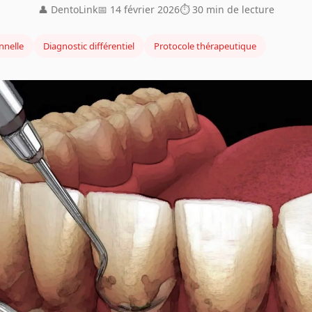
👤 DentoLink
📅 14 février 2026
⏱ 30 min de lecture
nnelle
Diagnostic différentiel
Protocole thérapeutique