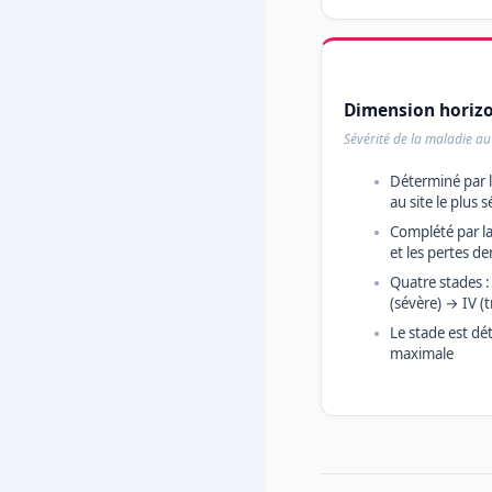
Dimension horizo
Sévérité de la maladie a
Déterminé par l
au site le plus 
Complété par l
et les pertes de
Quatre stades : 
(sévère) → IV (t
Le stade est dé
maximale