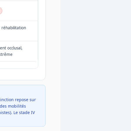
 réhabilitation
nt occlusal,
extrême
tinction repose sur
 des mobilités
stes). Le stade IV