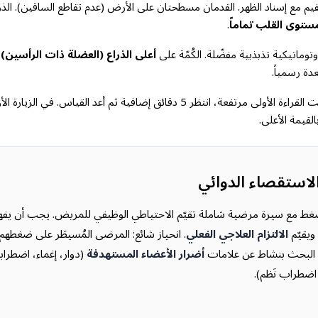
مع إسناد الظهر. القدمان مسطحتان على الأرض (عدم تقاطع الساقين). الذرا
ستوى القلب تماماً
.
توماتيكية تذبذبية مفضّلة. الكُمّة على
أعلى الذراع (العضلة ذات الرأسين)
ف
ة رسمياً.
 الأولى مرتفعة، انتظر 5 دقائق إضافية ثم أعد القياس. في الزيارة الأولى، قِس في
لقيمة الأعلى.
لاستقصاء الدوائي
غط مع سيرة مرضية شاملة تقيّم الاحتياطي الوظيفي للمريض. يجب أن يفه
ويقيّم
الالتزام العلاجي الفعلي
. انحياز شائع: المرضى المُسيطَر على ضغطهم 
 البحث بنشاط عن علامات
أضرار الأعضاء المستهدفة
(دوار، إغماء، اضطراب
ضطراب نَظم).