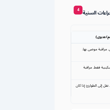
4
جراءات السنية
لم/عدوى)
 مراقبة موصى بها.
سكينية فقط. مراقبة
قل إلى الطوارئ إذا كان