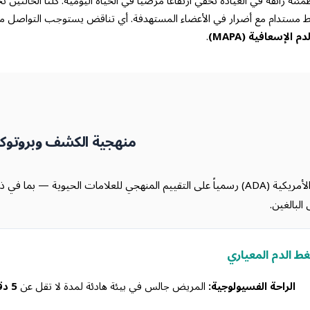
نة زائفة في العيادة تخفي ارتفاعاً مرضياً في الحياة اليومية. كلتا الحالتين تح
ط مستدام مع أضرار في الأعضاء المستهدفة. أي تناقض يستوجب التواصل مع
الإسعافية (MAPA)
.
منهجية الكشف وبروتوك
تنص جمعية طب الأسنان الأمريكية (ADA) رسمياً على التقييم المنهجي للعلامات الحيو
البالغين.
 الدم المعياري
الراحة الفسيولوجية:
المريض جالس في بيئة هادئة لمدة لا تقل عن
5 دقائق