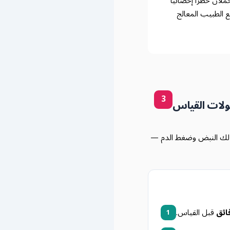
ملان خطراً إحصائياً
 الطبيب المعالج
3
ولات القياس
ية — بما في ذلك النبض وضغط الدم —
قبل القياس.
1