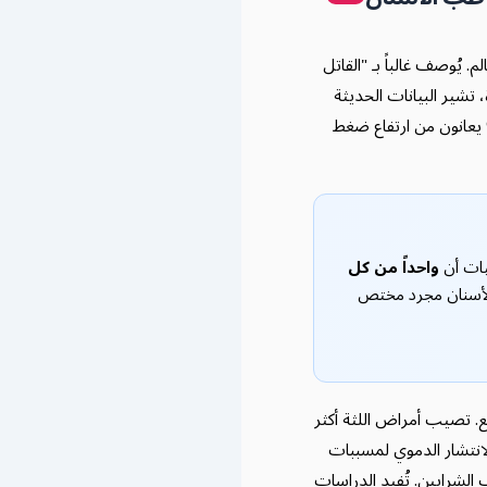
توى العالم. يُوصف غالباً بـ "القاتل
تشير البيانات الحديثة
 يقارب نصف السكان البالغين — مصابون. من بينهم، حوالي 78% يعانون من ارتفاع ضغط
يات أن
واحداً من كل
الأسنان مجرد مختص
سع. تصيب أمراض اللثة أكثر
لانتشار الدموي لمسببات
 الشرايين. تُفيد الدراسات