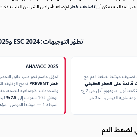
 غير المعالجة يمكن أن
تضاعف خطر
الإصابة بأمراض الشرايين التاجية ثلاث
تطوّر التوجيهات: ESC 2024 وAHA/ACC 2025
AHA/ACC 2025
حديث لتوصيات 2018. تصنيف مبسّط لضغط الدم مع
تحوّل حاسم نحو طب فائق التخصي
 قائمة على الخطر الحقيقي
.
خطر PREVENT
تدمج الوظيفة الك
تعزيز تعديلات نمط الحياة كخط أول: صوديوم أقل من 2 غ/
والمحددات الاجتماعية للصحة. خفض
ة ومتساوية القياس، الحدّ من
الوعائي لـ10 سنوات إلى
7.5%
لبدء
المرحلة 1 — موسّعاً المرضى المؤهلين من 57% إلى
 لضغط الدم