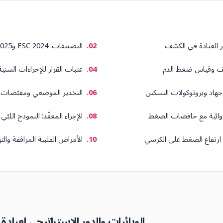
ر العيادة في الكشف
التصنيفات: ESC 2024 وAHA/ACC 2025
ف وقياس ضغط الدم
عتبات القرار للإجراءات السنية
جهاد وبروتوكولات التسكين
التخدير الموضعي ومقبّضات ا
دوائية مع خافضات الضغط
الإجراء المعقّد: النموذج اللبّي
ة ارتفاع الضغط على الكرسي
الأمراض القلبية المرافقة وا
الوبائيات والدور الاستراتيجي لعياد