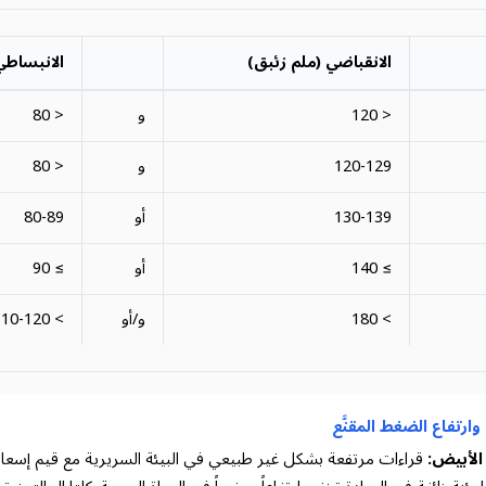
الانقباضي (ملم زئبق)
الانبساطي
< 120
و
< 80
120-129
و
< 80
130-139
أو
80-89
≥ 140
أو
≥ 90
> 180
و/أو
> 110-120
ارتفاع الضغط المقنَّع
الأبيض:
قراءات مرتفعة بشكل غير طبيعي في البيئة السريرية مع قيم إسعا