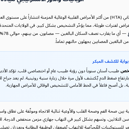
يُعدّ ارتفاع ضغط الدم الشرياني (HTA) من أكثر الأمراض القلبية الوعائية المزمنة انتشاراً على مس
راض لفترات طويلة، مما يؤخّر التشخيص بشكل كبير. في الولايات المتحدة، 
— أي ما
ابة للكشف المبكر
طبيب أسنان سنوياً دون رؤية طبيب عام أو اختصاصي قلب. تؤكد الأدب
رتفاع ضغط الدم يُكتشف لأول مرة خلال زيارة سنية روتينية. لم يعد جراح 
ية، بل أصبح فاعلاً في الخط الأمامي للتشخيص الوقائي للأمراض الجهازية.
ية بين صحة الفم وصحة القلب والأوعية ثنائية الاتجاه وموثّقة على نطاق وا
فوق سن الثلاثين، وتسهم بشكل كبير في التهاب جهازي مزمن منخفض الدرجة. ا
مر للسيتوكينات المُحرِّضة للالتهاب يُضعفان الوظيفة البطانية ويعززان تصلب