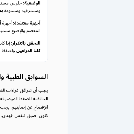
الوضعية:
جلوس مستقيم 
ومسترخية ومسنودة
بم
أجهزة معتمَدة:
أجهزة أو
المعصم والإصبع مستبعد
التحقق بالتكرار:
إذا كانت القراءة
كلتا الذراعين
واحتفظ با
السوابق الطبية وا
يجب أن تترافق قراءات الض
الخافضة للضغط الموصوفة 
الإفصاح عن إصابتهم. يجب
كلوي، ضيق تنفس جَهدي، ا