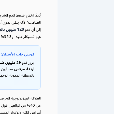
الصامت" لأنه يبقى بدون أع
إلى أن نحو
120 مليون بالغ
غير مُسيطَر عليه، و35.3% من البالغين المصابين يجهلون حالتهم تماماً.
كرسي طب الأسنان: بو
يزور نحو
29 مليون شخص
أربعة مرضى
مصابين با
بالمنطقة الفموية الوجه
العلاقة الفيزيولوجية المرض
من 40% من البالغين 
أمراض اللثة والإفراز المست