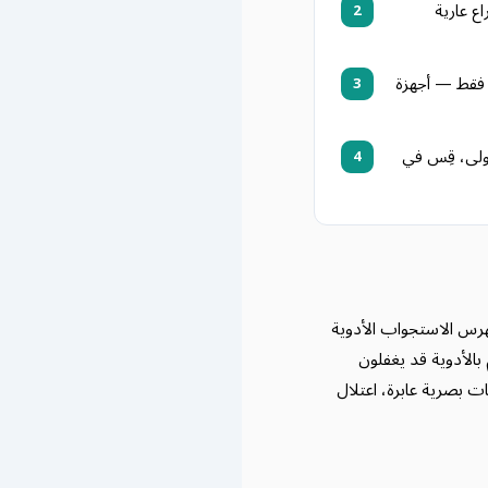
ع عارية
2
قط — أجهزة
3
4
رس الاستجواب الأدوية
بالأدوية قد يغفلون
ات بصرية عابرة، اعتلال