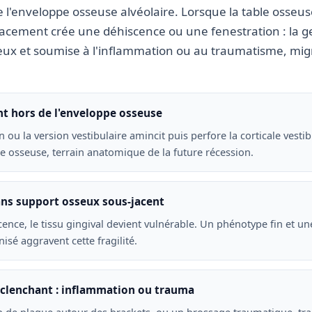
de l'enveloppe osseuse alvéolaire. Lorsque la table osseus
placement crée une déhiscence ou une fenestration : la g
eux et soumise à l'inflammation ou au traumatisme, mig
t hors de l'enveloppe osseuse
n ou la version vestibulaire amincit puis perfore la corticale vestib
 osseuse, terrain anatomique de la future récession.
ans support osseux sous-jacent
ence, le tissu gingival devient vulnérable. Un phénotype fin et un
nisé aggravent cette fragilité.
éclenchant : inflammation ou trauma
n de plaque autour des brackets, ou un brossage traumatique, tr