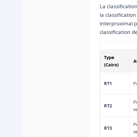
La classificati
la classificati
interproximal p
classification de
Type
A
(Cairo)
RT1
P
P
RT2
v
P
RT3
v