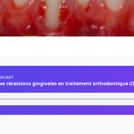
ODCAST
es récessions gingivales en traitement orthodontique (