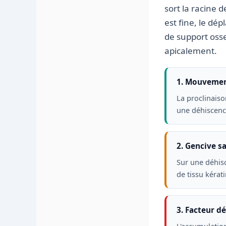
sort la racine 
est fine, le dé
de support oss
apicalement.
1. Mouvemen
La proclinaiso
une déhiscence
2. Gencive s
Sur une déhisc
de tissu kérati
3. Facteur d
L'accumulatio