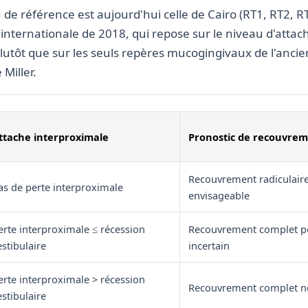
on de référence est aujourd'hui celle de Cairo (RT1, RT2, R
on internationale de 2018, qui repose sur le niveau d'attac
lutôt que sur les seuls repères mucogingivaux de l'anci
 Miller.
ttache interproximale
Pronostic de recouvre
Recouvrement radiculair
as de perte interproximale
envisageable
erte interproximale ≤ récession
Recouvrement complet po
estibulaire
incertain
erte interproximale > récession
Recouvrement complet no
estibulaire