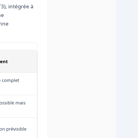
T3), intégrée à
he
enne
ment
e complet
ssible mais
n prévisible