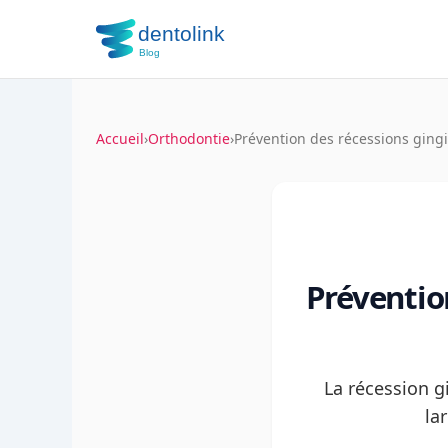
Accueil
›
Orthodontie
›
Prévention des récessions gingi
Préventio
La récession gi
la