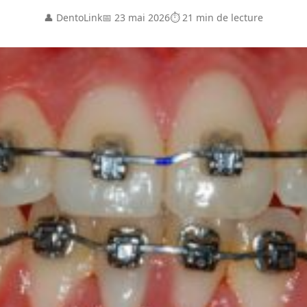
👤 DentoLink
📅 23 mai 2026
⏱ 21 min de lecture