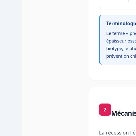
Terminologi
Le terme « phé
épaisseur oss
biotype, le p
prévention chi
2
Mécani
La récession l