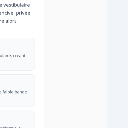
e vestibulaire
encive, privée
re alors
ulaire, créant
e faible bande
ansforme la