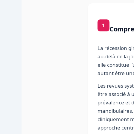
1
Compren
La récession gi
au-delà de la j
elle constitue 
autant être un
Les revues sys
être associé à 
prévalence et d
mandibulaires. 
cliniquement ma
approche centré