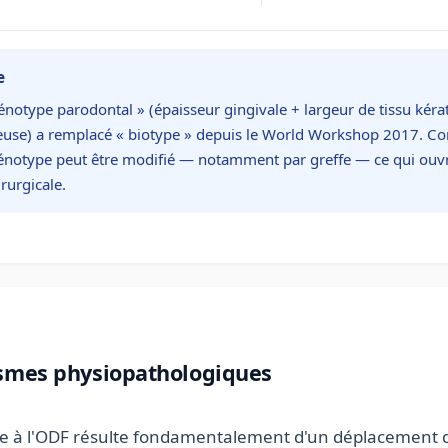
e
notype parodontal » (épaisseur gingivale + largeur de tissu kérat
euse) a remplacé « biotype » depuis le World Workshop 2017. Co
hénotype peut être modifié — notamment par greffe — ce qui ouvre
rurgicale.
smes physiopathologiques
iée à l'ODF résulte fondamentalement d'un déplacement 