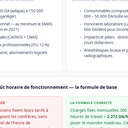
00 DA (wilayas) à 150 000
Consommables (composite,
ga/Alger)
000 – 50 000 DA/boîte se
rsonnel — au minimum le SNMG
Honoraires laboratoire (L
s en 2021)
000 DA/dent pour zircone
ciales (CASNOS + CNAS)
Implants et piliers : dire
cours dollar/euro
s professionnelles (IFU 12 %)
Anesthésiques locaux et 
hone, abonnements logiciels
radiographiques
oût horaire de fonctionnement — la formule de base
GÉE
LA FORMULE CORRECTE
iens fixent leurs tarifs à
Charges fixes mensuelles 300
opiant les confrères, sans
heures de travail =
2 272 DA/
éel de l'heure de
poser le moindre matériau. Ce 