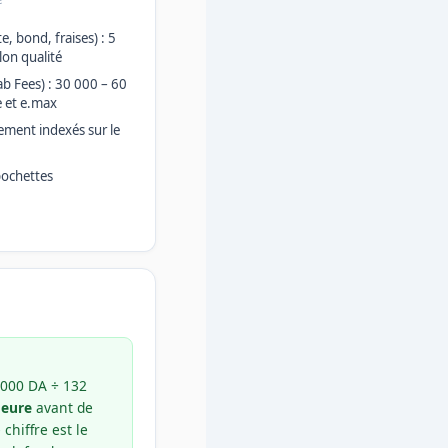
 bond, fraises) : 5
lon qualité
ab Fees) : 30 000 – 60
 et e.max
ctement indexés sur le
pochettes
 000 DA ÷ 132
heure
avant de
chiffre est le