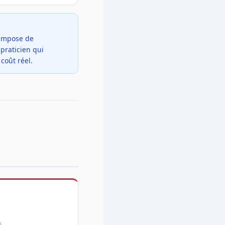
 impose de
praticien qui
coût réel.
é