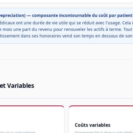
epreciation) — composante incontournable du coût par patient
icaux ont une durée de vie utile qui se réduit avec l'usage. Cela
 mois une part du revenu pour renouveler les actifs à terme. Tout 
rtissement dans ses honoraires vend son temps en dessous de son 
et Variables
Coûts variables
ive un ou cent patients
Directement liés à chaque acte réalis