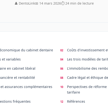
👤 DentoLink
📅 14 mars 2026
⏱ 24 min de lecture
 économique du cabinet dentaire
Coûts d'investissement et
s et variables
Les trois modèles de tari
faire en cabinet libéral
L'immobilisme des rem
nancière et rentabilité
Cadre légal et éthique de 
 et assurances complémentaires
Perspectives de réforme
tarifaire
stions fréquentes
Références