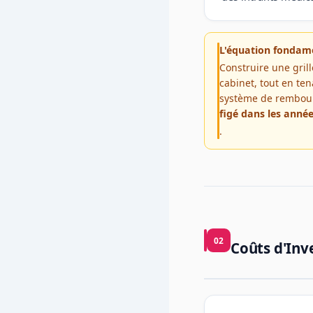
L'équation fondame
Construire une grill
cabinet, tout en te
système de rembou
figé dans les anné
.
02
Coûts d'Inv