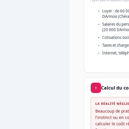
Loyer : de 60 0
DA/mois (Chéra
Salaires du pe
(20 000 DA/moi
Cotisations so
Taxes et charge
Internet, télép
Calcul du c
!
LA RÉALITÉ NÉGLI
Beaucoup de pratic
l'instinct ou en c
calculer le coût r