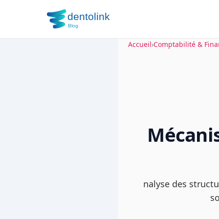
Accueil
›
Comptabilité & Fin
Mécanis
nalyse des struct
so