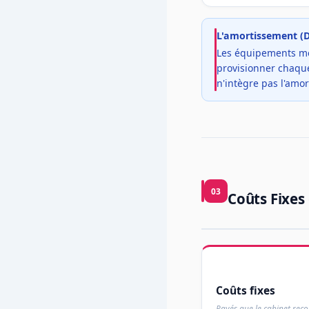
L'amortissement (D
Les équipements méd
provisionner chaque
n'intègre pas l'amo
03
Coûts Fixes 
Coûts fixes
Payés que le cabinet reço