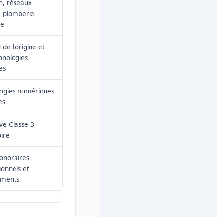
on, réseaux
, plomberie
le
de l'origine et
hnologies
es
logies numériques
es
ve Classe B
oire
honoraires
ionnels et
ments