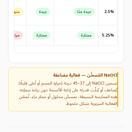
2.5%
جيدة جدًا
جيدة
متوسطة
5.25%
ممتازة
ممتازة
مرتفعة
NaOCl المُسخَّن — فعالية مضاعفة
تسخين NaOCl إلى 37–45 درجة (حرارة الجسم أو أعلى قليلًا)
يُضاعف أو يُثلّث قدرته على إذابة الأنسجة دون زيادة سميّته.
هذه الممارسة البسيطة، بمسخّن محلول أو حمام ماء، تُحسّن
الفعالية السريرية بشكل ملحوظ.