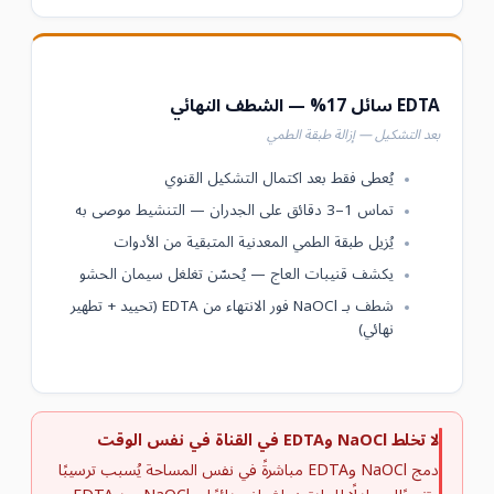
EDTA سائل 17% — الشطف النهائي
بعد التشكيل — إزالة طبقة الطمي
يُعطى فقط بعد اكتمال التشكيل القنوي
تماس 1–3 دقائق على الجدران — التنشيط موصى به
يُزيل طبقة الطمي المعدنية المتبقية من الأدوات
يكشف قنيبات العاج — يُحسّن تغلغل سيمان الحشو
شطف بـ NaOCl فور الانتهاء من EDTA (تحييد + تطهير
نهائي)
لا تخلط NaOCl وEDTA في القناة في نفس الوقت
دمج NaOCl وEDTA مباشرةً في نفس المساحة يُسبب ترسيبًا