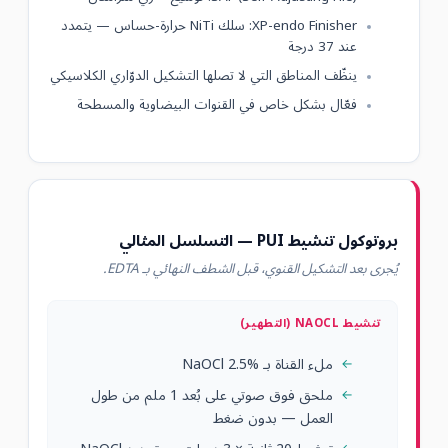
XP-endo Finisher: سلك NiTi حرارة-حساس — يتمدد
عند 37 درجة
ينظّف المناطق التي لا تصلها التشكيل الدوّاري الكلاسيكي
فعّال بشكل خاص في القنوات البيضاوية والمسطحة
بروتوكول تنشيط PUI — التسلسل المثالي
يُجرى بعد التشكيل القنوي، قبل الشطف النهائي بـ EDTA.
تنشيط NAOCL (التطهير)
ملء القناة بـ NaOCl 2.5%
ملحق فوق صوتي على بُعد 1 ملم من طول
العمل — بدون ضغط