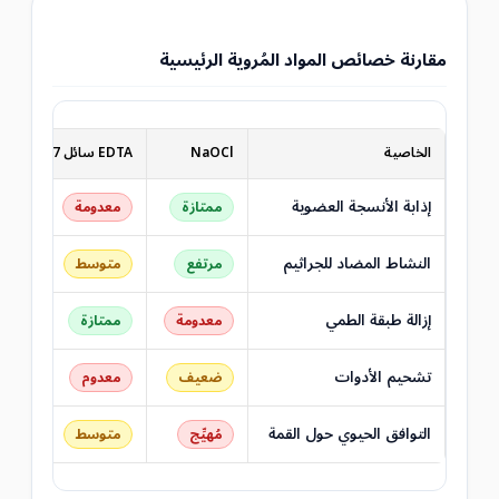
مقارنة خصائص المواد المُروية الرئيسية
الخاصية
NaOCl
EDTA سائل 17%
إذابة الأنسجة العضوية
ممتازة
معدومة
النشاط المضاد للجراثيم
مرتفع
متوسط
إزالة طبقة الطمي
معدومة
ممتازة
تشحيم الأدوات
ضعيف
معدوم
التوافق الحيوي حول القمة
مُهيِّج
متوسط