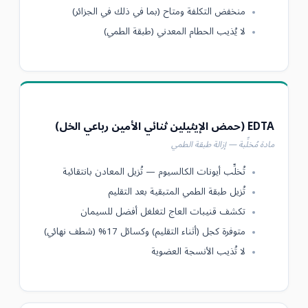
منخفض التكلفة ومتاح (بما في ذلك في الجزائر)
لا يُذيب الحطام المعدني (طبقة الطمي)
EDTA (حمض الإيثيلين ثنائي الأمين رباعي الخل)
مادة مُخلِّبة — إزالة طبقة الطمي
تُخلِّب أيونات الكالسيوم — تُزيل المعادن بانتقائية
تُزيل طبقة الطمي المتبقية بعد التقليم
تكشف قنيبات العاج لتغلغل أفضل للسيمان
متوفرة كجل (أثناء التقليم) وكسائل 17% (شطف نهائي)
لا تُذيب الأنسجة العضوية