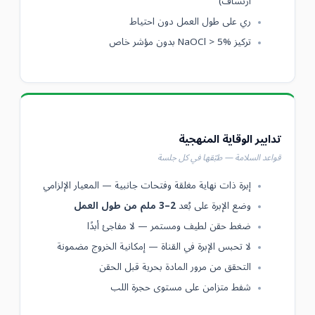
ارتشاف)
ري على طول العمل دون احتياط
تركيز NaOCl > 5% بدون مؤشر خاص
تدابير الوقاية المنهجية
قواعد السلامة — طبّقها في كل جلسة
إبرة ذات نهاية مغلقة وفتحات جانبية — المعيار الإلزامي
وضع الإبرة على بُعد
2–3 ملم من طول العمل
ضغط حقن لطيف ومستمر — لا مفاجئ أبدًا
لا تحبس الإبرة في القناة — إمكانية الخروج مضمونة
التحقق من مرور المادة بحرية قبل الحقن
شفط متزامن على مستوى حجرة اللب