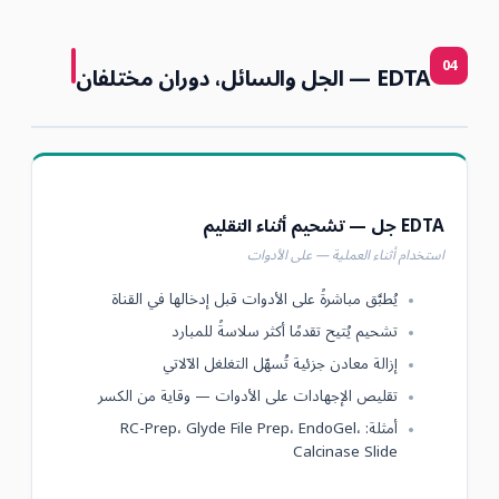
04
EDTA — الجل والسائل، دوران مختلفان
EDTA جل — تشحيم أثناء التقليم
استخدام أثناء العملية — على الأدوات
يُطبَّق مباشرةً على الأدوات قبل إدخالها في القناة
تشحيم يُتيح تقدمًا أكثر سلاسةً للمبارد
إزالة معادن جزئية تُسهّل التغلغل الآلاتي
تقليص الإجهادات على الأدوات — وقاية من الكسر
أمثلة: RC-Prep، Glyde File Prep، EndoGel،
Calcinase Slide