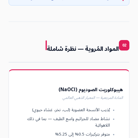
02
المواد المُروية — نظرة شاملة
هيبوكلوريت الصوديوم (NaOCl)
المادة المرجعية — المعيار الذهبي العالمي
يُذيب الأنسجة العضوية (لب، نخر، غشاء حيوي)
نشاط مضاد للجراثيم واسع الطيف — بما في ذلك
اللاهوائية
متوفر بتركيزات 0.5% إلى 5.25%