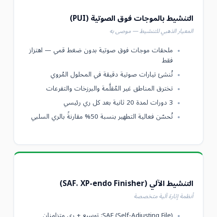
التنشيط بالموجات فوق الصوتية (PUI)
المعيار الذهبي للتنشيط — موصى به
ملحقات موجات فوق صوتية بدون ضغط قمي — اهتزاز
فقط
تُنشئ تيارات صوتية دقيقة في المحلول المُروي
تخترق المناطق غير المُقلَّمة والبرزخات والتفرعات
3 دورات لمدة 20 ثانية بعد كل ري رئيسي
تُحسّن فعالية التطهير بنسبة 50% مقارنةً بالري السلبي
التنشيط الآلي (SAF، XP-endo Finisher)
أنظمة إثارة آلية متخصصة
SAF (Self-Adjusting File): توسيع + ري متزامنان