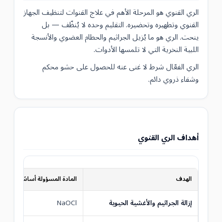
الري القنوي هو المرحلة الأهم في علاج القنوات لتنظيف الجهاز
القنوي وتطهيره وتحضيره. التقليم وحده لا يُنظّف — بل
ينحت. الري هو ما يُزيل الجراثيم والحطام العضوي والأنسجة
اللبية النخرية التي لا تلمسها الأدوات.
الري الفعّال شرط لا غنى عنه للحصول على حشو محكم
وشفاء ذروي دائم.
أهداف الري القنوي
الهدف
المادة المسؤولة أساسًا
ا
إزالة الجراثيم والأغشية الحيوية
NaOCl