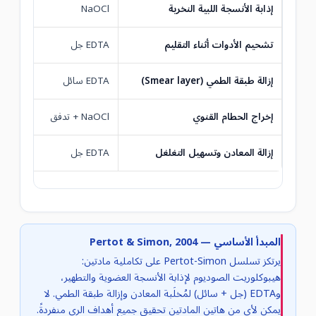
إذابة الأنسجة اللبية النخرية
NaOCl
تشحيم الأدوات أثناء التقليم
EDTA جل
إزالة طبقة الطمي (Smear layer)
EDTA سائل
إخراج الحطام القنوي
NaOCl + تدفق
إزالة المعادن وتسهيل التغلغل
EDTA جل
المبدأ الأساسي — Pertot & Simon, 2004
يرتكز تسلسل Pertot-Simon على تكاملية مادتين:
هيبوكلوريت الصوديوم لإذابة الأنسجة العضوية والتطهير،
وEDTA (جل + سائل) لمُخلَبة المعادن وإزالة طبقة الطمي. لا
يمكن لأي من هاتين المادتين تحقيق جميع أهداف الري منفردةً.