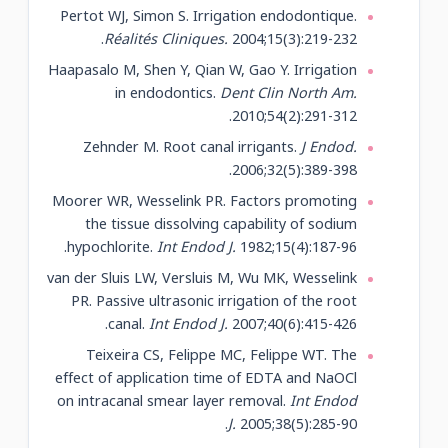
Pertot WJ, Simon S. Irrigation endodontique.
Réalités Cliniques.
2004;15(3):219-232.
Haapasalo M, Shen Y, Qian W, Gao Y. Irrigation
in endodontics.
Dent Clin North Am.
2010;54(2):291-312.
Zehnder M. Root canal irrigants.
J Endod.
2006;32(5):389-398.
Moorer WR, Wesselink PR. Factors promoting
the tissue dissolving capability of sodium
hypochlorite.
Int Endod J.
1982;15(4):187-96.
van der Sluis LW, Versluis M, Wu MK, Wesselink
PR. Passive ultrasonic irrigation of the root
canal.
Int Endod J.
2007;40(6):415-426.
Teixeira CS, Felippe MC, Felippe WT. The
effect of application time of EDTA and NaOCl
on intracanal smear layer removal.
Int Endod
J.
2005;38(5):285-90.