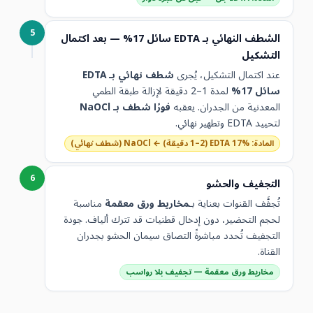
5
الشطف النهائي بـ EDTA سائل 17% — بعد اكتمال
التشكيل
عند اكتمال التشكيل، يُجرى
شطف نهائي بـ EDTA
سائل 17%
لمدة 1–2 دقيقة لإزالة طبقة الطمي
المعدنية من الجدران. يعقبه
فورًا شطف بـ NaOCl
لتحييد EDTA وتطهير نهائي.
المادة: EDTA 17% (1–2 دقيقة) ← NaOCl (شطف نهائي)
6
التجفيف والحشو
تُجفَّف القنوات بعناية بـ
مخاريط ورق معقمة
مناسبة
لحجم التحضير، دون إدخال قطنيات قد تترك ألياف. جودة
التجفيف تُحدد مباشرةً التصاق سيمان الحشو بجدران
القناة.
مخاريط ورق معقمة — تجفيف بلا رواسب