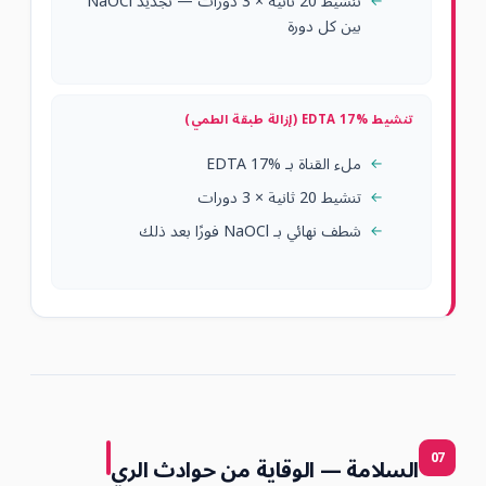
تنشيط 20 ثانية × 3 دورات — تجديد NaOCl
بين كل دورة
تنشيط EDTA 17% (إزالة طبقة الطمي)
ملء القناة بـ EDTA 17%
تنشيط 20 ثانية × 3 دورات
شطف نهائي بـ NaOCl فورًا بعد ذلك
07
السلامة — الوقاية من حوادث الري