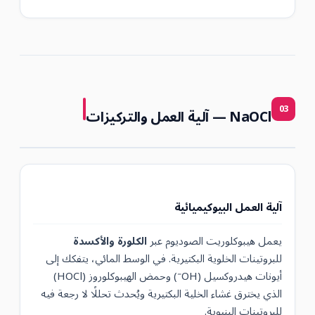
03
NaOCl — آلية العمل والتركيزات
آلية العمل البيوكيميائية
يعمل هيبوكلوريت الصوديوم عبر
الكلورة والأكسدة
للبروتينات الخلوية البكتيرية. في الوسط المائي، يتفكك إلى
أيونات هيدروكسيل (OH⁻) وحمض الهيبوكلوروز (HOCl)
الذي يخترق غشاء الخلية البكتيرية ويُحدث تحللًا لا رجعة فيه
للبروتينات البنيوية.