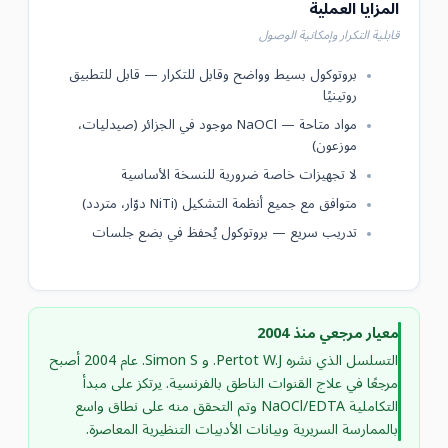
المزايا العملية
قابلية التكرار وإمكانية الوصول
بروتوكول بسيط وواضح وقابل للتكرار — قابل للتطبيق
روتينيًا
مواد متاحة — NaOCl موجود في الجزائر (صيدليات،
موزعون)
لا تجهيزات خاصة ضرورية للنسخة الأساسية
متوافق مع جميع أنظمة التشكيل (NiTi دوّار، متردد)
تدريب سريع — بروتوكول يُحفظ في بضع جلسات
معيار مرجعي منذ 2004
التسلسل الذي نشره Pertot W.J. و Simon S. عام 2004 أصبح
مرجعًا في علاج القنوات الناطق بالفرنسية. يرتكز على مبدأ
التكاملية NaOCl/EDTA وتم التحقق منه على نطاق واسع
بالممارسة السريرية وبيانات الأدبيات التنظيرية المعاصرة.