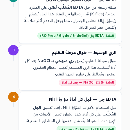
طبقة رفيعة من
جل EDTA المُخلِّب
تُطبَّق على المبارد
اليدوية (K-files) قبل إدخالها في القناة. هذا الجل يُشحّم
ويُسهّل إزالة معادن الجدران، مما يجعل التقدم أكثر سلاسةً
ويُقلص خطر كسر الأداة.
المادة: EDTA جل (RC-Prep / Glyde / EndoGel)
3
الري الوسيط — طوال مرحلة التقليم
طوال مرحلة التقليم، يُجرى
ري منهجي بـ NaOCl
بعد كل
أداة تُسحَب. هذا الري المستمر يُذيب الحطام العضوي
المتحرر ويُحافظ على تطهير الجهاز القنوي.
المادة: NaOCl 2.5% — بعد كل أداة
4
EDTA جل — قبل كل أداة دوّارة NiTi
قبل استخدام الأدوات الدوّارة NiTi، يُعاد تطبيق
الجل
المُخلِّب
على كل أداة. هذه الخطوة تحمي الأدوات من
الإجهادات المفرطة وتُحسّن تقدمها في المناطق المنحنية.
المادة: EDTA جل — قبل كل مبرد دوّار