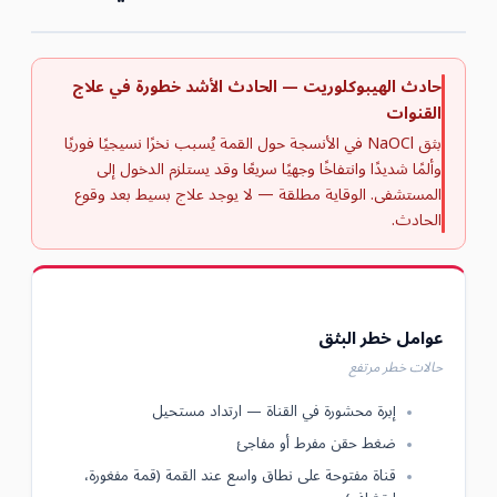
حادث الهيبوكلوريت — الحادث الأشد خطورة في علاج
القنوات
بثق NaOCl في الأنسجة حول القمة يُسبب نخرًا نسيجيًا فوريًا
وألمًا شديدًا وانتفاخًا وجهيًا سريعًا وقد يستلزم الدخول إلى
المستشفى. الوقاية مطلقة — لا يوجد علاج بسيط بعد وقوع
الحادث.
عوامل خطر البثق
حالات خطر مرتفع
إبرة محشورة في القناة — ارتداد مستحيل
ضغط حقن مفرط أو مفاجئ
قناة مفتوحة على نطاق واسع عند القمة (قمة مفغورة،