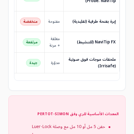
Probe، NaviTip)
الموصى 
يُجتنب 
إبرة بفتحة طرفية (تقليدية)
مفتوحة
منخفضة
كبير
مغلقة
القنوات
NaviTip FX (للتنشيط)
مرتفعة
+ مرنة
تغلغل مم
ملحقات موجات فوق صوتية
مدوّرة
جيدة
(Irrisafe)
البروتوك
المعدات الأساسية للري وفق PERTOT-SIMON
حقن 5 مل أو 10 مل مع وصلة Luer-Lock