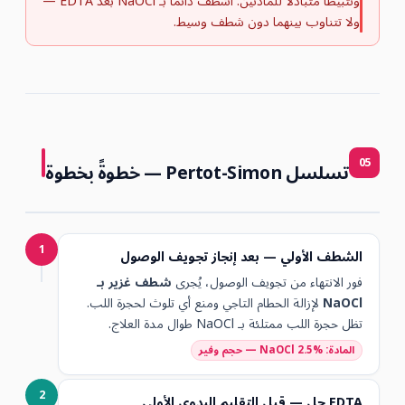
وتثبيطًا متبادلًا للمادتين. اشطف دائمًا بـ NaOCl بعد EDTA —
ولا تتناوب بينهما دون شطف وسيط.
05
تسلسل Pertot-Simon — خطوةً بخطوة
1
الشطف الأولي — بعد إنجاز تجويف الوصول
فور الانتهاء من تجويف الوصول، يُجرى
شطف غزير بـ
NaOCl
لإزالة الحطام التاجي ومنع أي تلوث لحجرة اللب.
تظل حجرة اللب ممتلئة بـ NaOCl طوال مدة العلاج.
المادة: NaOCl 2.5% — حجم وفير
2
EDTA جل — قبل التقليم اليدوي الأولي