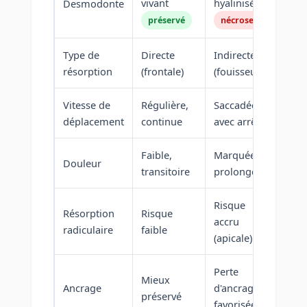
vivant
hyalinisé
Desmodonte
préservé
nécrose
Type de
Directe
Indirecte
résorption
(frontale)
(fouisseuse)
Vitesse de
Régulière,
Saccadée,
déplacement
continue
avec arrêts
Faible,
Marquée,
Douleur
transitoire
prolongée
Risque
Résorption
Risque
accru
radiculaire
faible
(apicale)
Perte
Mieux
Ancrage
d'ancrage
préservé
favorisée