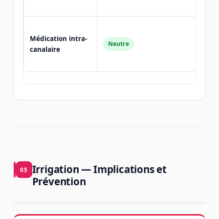
up
N'inf
Médication intra-
signi
Neutre
canalaire
le ri
surv
Irrigation — Implications et
05
Prévention