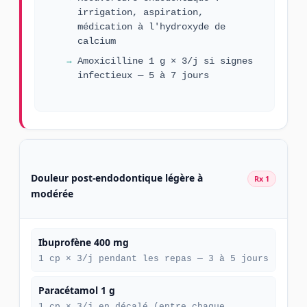
irrigation, aspiration,
médication à l'hydroxyde de
calcium
Amoxicilline 1 g × 3/j si signes
infectieux — 5 à 7 jours
Douleur post-endodontique légère à
Rx 1
modérée
Ibuprofène 400 mg
1 cp × 3/j pendant les repas — 3 à 5 jours
Paracétamol 1 g
1 cp × 3/j en décalé (entre chaque