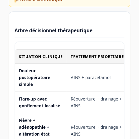
Arbre décisionnel thérapeutique
SITUATION CLINIQUE
TRAITEMENT PRIORITAIRE
AN
Douleur
postopératoire
AINS + paracétamol
N
simple
Flare-up avec
Réouverture + drainage +
En
gonflement localisé
AINS
Fièvre +
adénopathie +
Réouverture + drainage +
I
altération état
AINS