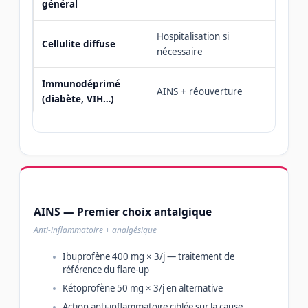
général
Hospitalisation si
Cellulite diffuse
S
nécessaire
Immunodéprimé
AINS + réouverture
S
(diabète, VIH…)
AINS — Premier choix antalgique
Anti-inflammatoire + analgésique
Ibuprofène 400 mg × 3/j — traitement de
référence du flare-up
Kétoprofène 50 mg × 3/j en alternative
Action anti-inflammatoire ciblée sur la cause