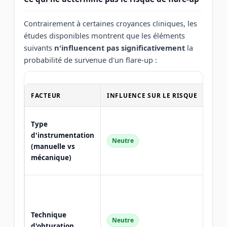
Contrairement à certaines croyances cliniques, les
études disponibles montrent que les éléments
suivants
n'influencent pas significativement
la
probabilité de survenue d'un flare-up :
FACTEUR
INFLUENCE SUR LE RISQUE
REM
Si ré
Type
corr
d'instrumentation
Neutre
selon
(manuelle vs
princ
mécanique)
endo
Cond
latér
verti
Technique
Neutre
mono
d'obturation