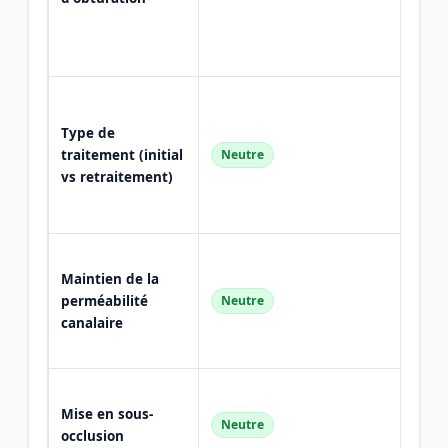
pas 
diffé
démo
La co
préex
Type de
plus
traitement (initial
Neutre
déte
vs retraitement)
que l
d'act
Maint
Maintien de la
perm
perméabilité
Neutre
démo
canalaire
d'au
du ri
Ne s
Mise en sous-
affec
Neutre
occlusion
risqu