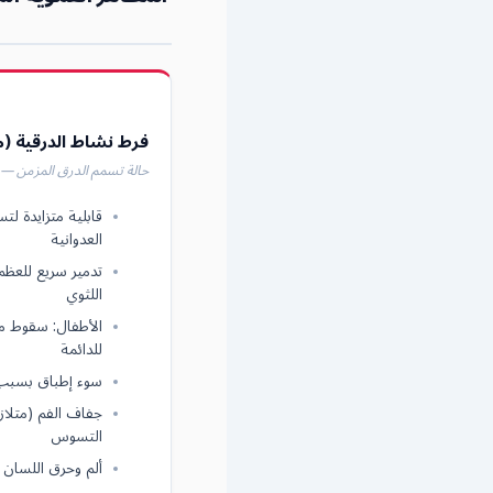
فرط نشاط الدرقية (
حالة تسمم الدرق المزمن —
قابلية متزايدة لت
العدوانية
تدمير سريع للعظم
اللثوي
الأطفال: سقوط مبك
للدائمة
سوء إطباق بسبب ا
جفاف الفم (متلاز
التسوس
ألم وحرق اللسان (Glossodynies) واضطراب التذ