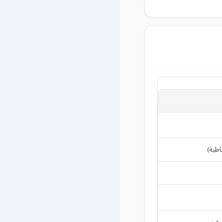
طية)
يف