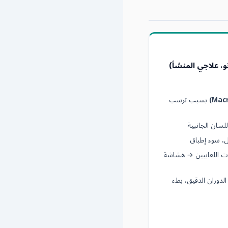
، علاجي المنشأ)
بسبب ترسب
لسان الجانبية
ال، سوء إطباق
ت اللعابيين → هشاشة
لدوران الدقيق، بطء