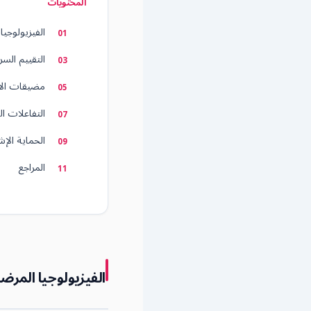
المحتويات
الفيزيولوجي
التقييم السريري — TSH وت
مضيقات الأ
التفاعلات ال
الحماية الإ
المراجع
الفيزيولوجيا المر