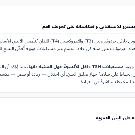
ايسترو الاستقلابي وانعكاساته على تجويف الفم
تُفرز الغدة الدرقية هرموني ثلاثي يودوثيرونين (T3) والثيروكسين (T4) الل
هذه الهرمونات على شبه كل خلايا الجسم عبر مستقبلات نووية تُعدِّل النسخ 
 وجود
مستقبلات TSH داخل الأنسجة حول السنية ذاتها
، مما يُؤكد أن ال
 الحفاظ على سلامة جهاز تعليق السن. أي اختلال — زيادة أو نقص — يكسر ه
 للملاحظة مباشرةً في العيادة.
ة على البنى الفموية