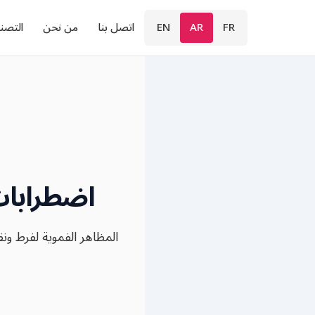
FR
AR
EN
اتصل بنا
من نحن
التصن
اضطرابات
المظاهر الفموية لفرط ون