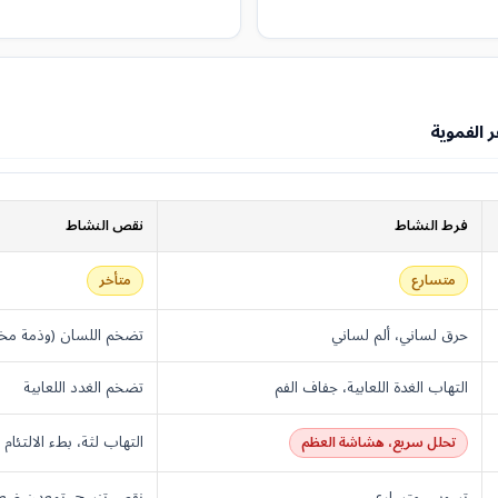
 الفموية
فرط النشاط
نقص النشاط
متسارع
متأخر
حرق لساني، ألم لساني
تضخم اللسان (وذمة مخا
التهاب الغدة اللعابية، جفاف الفم
تضخم الغدد اللعابية
التهاب لثة، بطء الالتئام
تحلل سريع، هشاشة العظم
تسوس متسارع
نقص تنسج، تمعدن ضع