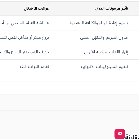
تأثير هرمونات الدرق
عواقب الاختلال
تنظيم إعادة البناء والكثافة المعدنية
هشاشة العظم السنخي أو تأخر ا
جدول التبرعم والتكوّن السني
بزوغ مبكر أو متأخر، نقص تنسج
إفراز اللعاب وتركيبه الأيوني
جفاف الفم، تغيّر الـ pH والكالسيوم اللعابي
تنظيم السيتوكينات الالتهابية
تفاقم التهاب اللثة
02
قارنة