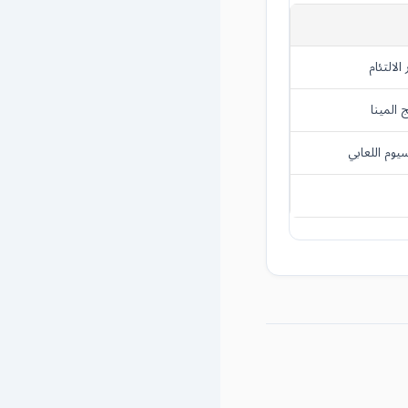
لالتئام
 المينا