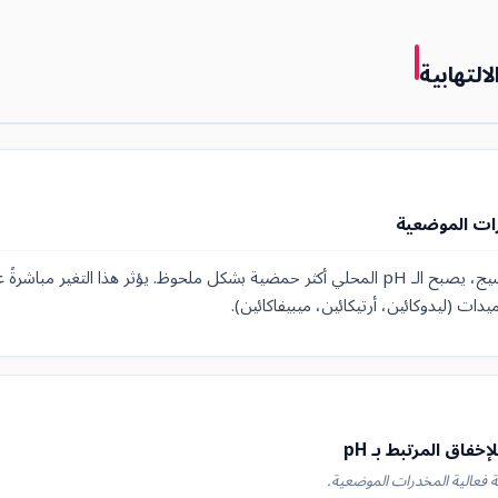
التهابية
عند التهاب اللب أو النسيج، يصبح الـ pH المحلي أكثر حمضية بشكل ملحوظ. يؤثر هذا التغي
دات (ليدوكائين، أرتيكائين، ميبيفاكائين).
لإخفاق المرتبط بـ pH
 فعالية المخدرات الموضعية.