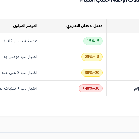
دلات الإخفاق حسب السياق
معدل الإخفاق التقديري
المؤشر الموثوق
علامة فينسان كافية
5–15%
اختبار لب موصى به
15–25%
اختبار لب لا غنى عنه
20–30%
لم
اختبار لب + تقنيات تك
30–40%+