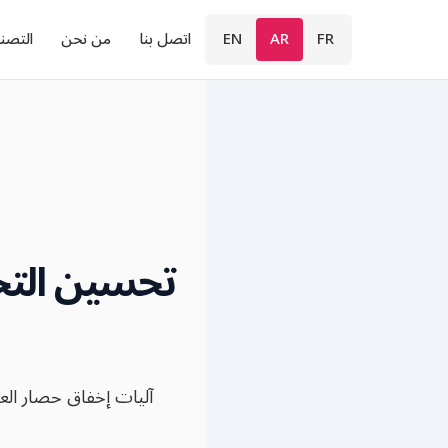
FR
AR
EN
اتصل بنا
من نحن
التصن
تحسين التخد
آليات إخفاق حصار الع