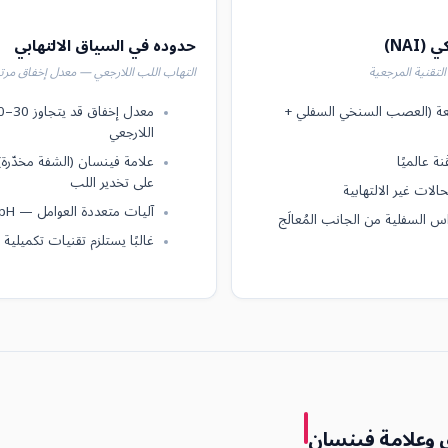
NAI)
حدوده في السياق الالتهابي
تقنية المرجعية
التهاب اللب اللارجعي — معدل إخفاق مرت
عة (العصب السنخي السفلي +
اللارجعي
نة عالميًا
علامة فينسان (الشفة مخدّرة)
على تخدير اللب
الات غير الالتهابية
آليات متعددة العوامل — pH، استثارة عصبية، تشريح
اس السفلية من الجانب المُعالَج
غالبًا يستلزم تقنيات تكميلية
 وعلامة فينسان