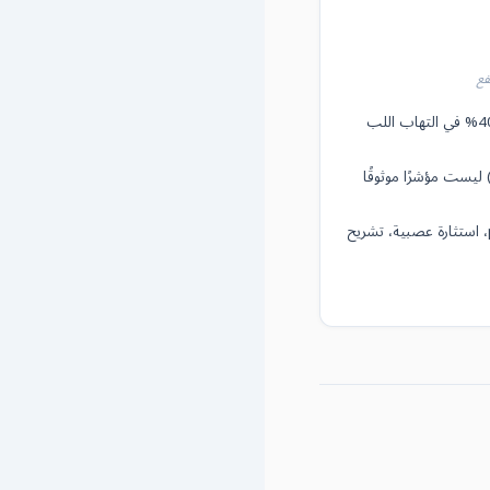
فع
معدل إخفاق قد يتجاوز 30–40% في التهاب اللب
 ليست مؤشرًا موثوقًا