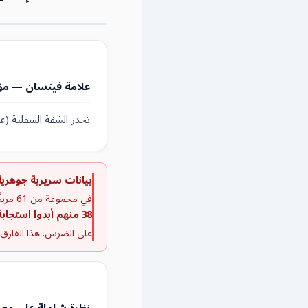
علامة فينسان — مؤ
تخدر الشفة السفلية (ع
بيانات سريرية جوهرية —  et al
في مجموعة من 61 مريضًا تخدّرت شفتهم السفلية (علامة فينسان موجبة)،
38 منهم أبدوا استجابة موجبة لاختبار البرودة
على الضرس. هذا الفارق يُ