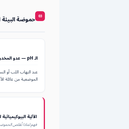
03
حموضة البيئة ال
الـ pH — عدو المخدرات الموضعية
الموضعية من عائلة الأمي
الآلية البيوكيميائية ل
فهم لماذا تُقلص الحموضة