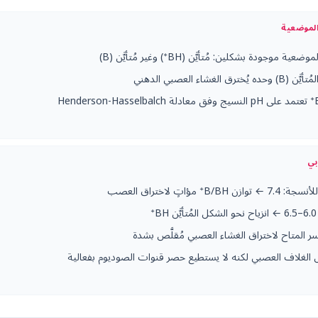
الموضعية
 موجودة بشكلين: مُتأيَّن (BH⁺) وغير مُتأيَّن (B)
ترق الغشاء العصبي الدهني
بي
كسر المتاح لاختراق الغشاء العصبي مُقلَّص بشدة
 الغلاف العصبي لكنه لا يستطيع حصر قنوات الصوديوم بفعالية