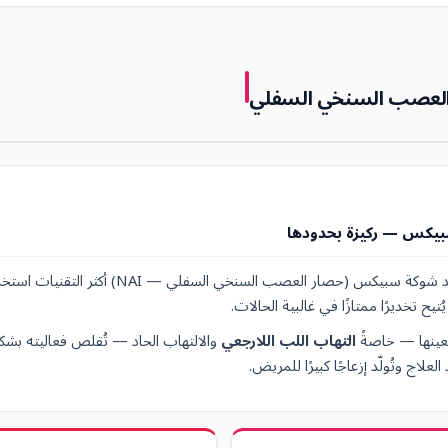
العصب السنخي السفلي
بيكس — ركيزة بحدودها
يُعدّ الحصار التلقائي عند شوكة سبيكس (حصار العصب السنخي السفل
تيح تخديرًا ممتازًا في غالبية الحالات.
بعينها — خاصةً
التهاب اللب اللارجعي
والالتهاب الحاد — تُقلص فعاليته بش
لعلاج وتُولّد إزعاجًا كبيرًا للمريض.