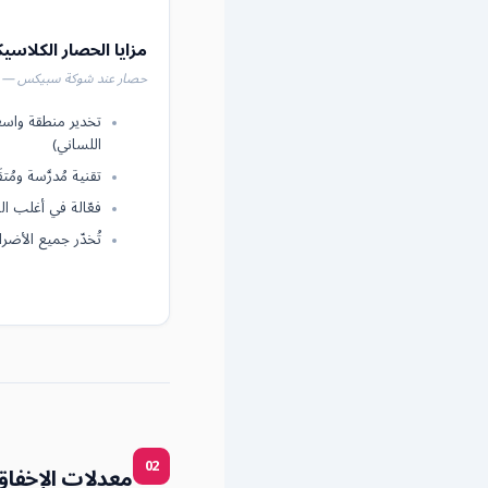
مزايا الحصار الكلاسيكي (
حصار عند شوكة سبيكس — ال
تخدير منطقة واس
اللساني)
تقنية مُدرَّسة ومُتقَ
فعّالة في أغلب الح
تُخدّر جميع الأضر
02
معدلات الإخفاق