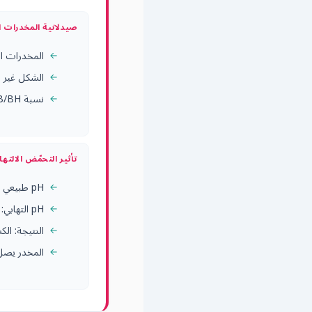
صيدلانية المخدرات 
المخدرات الموضعية
الشكل غير المُتأيَّن (B) وحده يُخ
نسبة B/BH⁺ تعتمد على pH النسيج وفق معادلة Henderson-Hasselbalch
تأثير التحمّض الالتها
pH طبيعي للأنسجة: 7.4 ← توازن B/BH⁺ مؤاتٍ لاختراق العصب
pH التهابي: 6.0–6.5 ← انزياح نحو الشكل المُتأيَّن BH⁺
النتيجة: ال
المخدر يصل