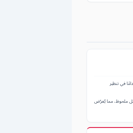
ي — NAI) أكثر التقنيات استخدامًا في تنظير
كل ملحوظ، مما يُعرّض