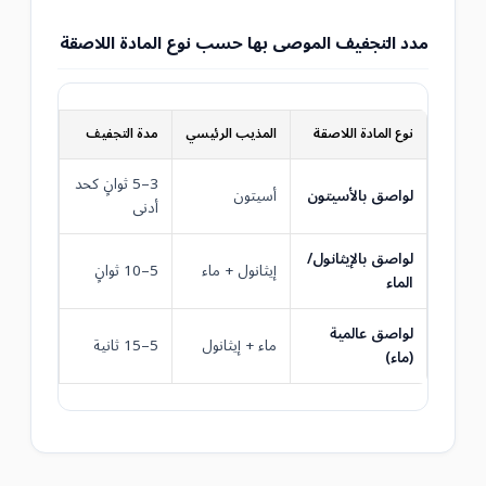
مدد التجفيف الموصى بها حسب نوع المادة اللاصقة
نوع المادة اللاصقة
المذيب الرئيسي
مدة التجفيف
المؤشر ا
3–5 ثوانٍ كحد
لواصق بالأسيتون
أسيتون
سطح ثاب
أدنى
لواصق بالإيثانول/
سطح ثاب
إيثانول + ماء
5–10 ثوانٍ
الماء
منتظم
لواصق عالمية
لا حركة 
ماء + إيثانول
5–15 ثانية
(ماء)
عند الهوا