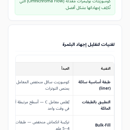
كومبوزيتات بوليمرات مُعدَّلة (Omnichroma Flow) التي
تُكيّف إجهاداتها بشكل أفضل.
تقنيات لتقليل إجهاد البلمرة
التقنية
المبدأ
طبقة أساسية سائلة
كومبوزيت سائل منخفض المعامل —
(liner)
يمتص التوترات
التطبيق بالطبقات
يُقلص معامل C — أسطح مرتبطة أقل
المائلة
في وقت واحد
تركيبة انكماش منخفض — طبقات حتى
Bulk-Fill
4–5 ملم