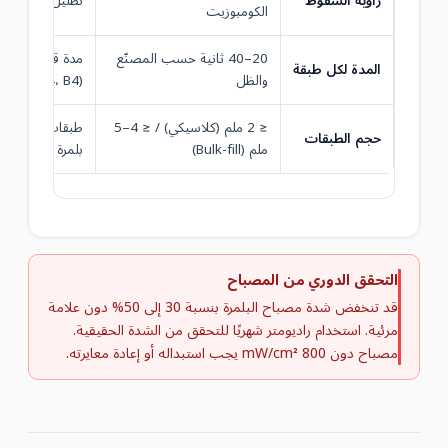
زاوية السقوط
تظليل من حواف
الكومبوزيت
20–40 ثانية حسب المصنّع
مدة قصيرة للألوا
المدة لكل طبقة
والظل
(A4، B4)
≤ 2 ملم (كلاسيكي) / ≤ 4–5
طبقات سميكة ج
حجم الطبقات
ملم (Bulk-fill)
بلمرة غير كافٍ
التحقق الدوري من المصباح
قد تنخفض شدة مصباح البلمرة بنسبة 30 إلى 50% دون علامة
مرئية. استخدام راديومتر شهريًا للتحقق من الشدة الحقيقية.
مصباح دون 800 mW/cm² يجب استبداله أو إعادة معايرته.