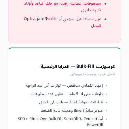
مصفوفات: قطاعية رفيعة مع حلقة تباعد وأوتاد
تكييف لثوي
عزل: مطاط عزل منهجي أو Optragate/Isolite
كبديل
كومبوزيت Bulk-Fill — المزايا الرئيسية
تقليل الإجهاد وتبسيط البروتوكول
إجهاد انكماش منخفض — توترات أقل عند الواجهة
طبقات حتى 4–5 ملم — تقليل عدد التطبيقات
مُبادئات ضوئية فعّالة — بلمرة في العمق
متوفر سائلًا (liner) وعجينة قابلة للضغط
أمثلة: SDR+، Filtek One Bulk Fill، SonicFill 3، Tetric
PowerFill