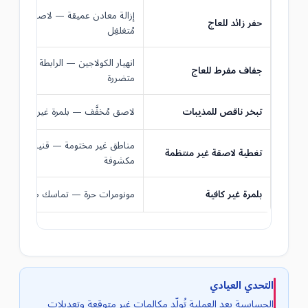
إزالة معادن عميقة — لاصق غير
حفر زائد للعاج
مُتغلغِل
انهيار الكولاجين — الرابطة
جفاف مفرط للعاج
متضررة
تبخر ناقص للمذيبات
لاصق مُخفَّف — بلمرة غير كاملة
مناطق غير مختومة — قنيبات
تغطية لاصقة غير منتظمة
مكشوفة
بلمرة غير كافية
مونومرات حرة — تماسك ضعيف
التحدي العيادي
الحساسية بعد العملية تُولّد مكالمات غير متوقعة وتعديلات