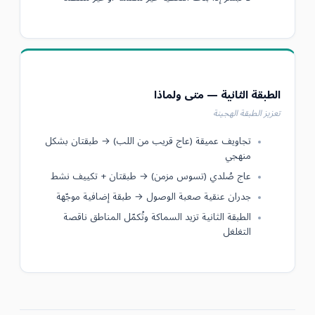
الطبقة الثانية — متى ولماذا
تعزيز الطبقة الهجينة
تجاويف عميقة (عاج قريب من اللب) → طبقتان بشكل
منهجي
عاج صُلدي (تسوس مزمن) → طبقتان + تكييف نشط
جدران عنقية صعبة الوصول → طبقة إضافية موجّهة
الطبقة الثانية تزيد السماكة وتُكمّل المناطق ناقصة
التغلغل