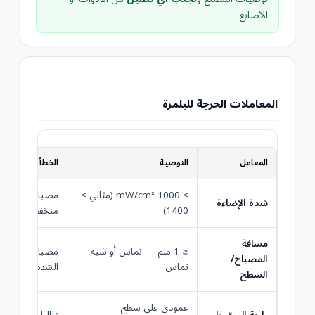
الأصابع.
المعاملات الحرجة للبلمرة
المعامل
التوصية
الخطأ الشائع
> 1000 mW/cm² (مثالي >
مصباح قديم —
شدة الإضاءة
1400)
منخفضة
مسافة
≤ 1 ملم — تماس أو شبه
مصباح بعيد جدً
المصباح/
تماس
الشدة ×4
السطح
عمودي على سطح