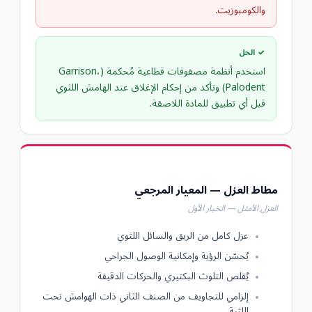
والكومبوزيت.
✓ الحل
استخدم أنظمة مصفوفات قطاعية مُحكمة (Garrison،
Palodent) وتأكد من إحكام الإغلاق عند الهامش اللثوي
قبل أي تطبيق للمادة اللاصقة.
مطاط العزل — المعيار المرجعي
العزل الأمثل — الخيار الأول
عزل كامل من الريق والسائل اللثوي
يُحسّن الرؤية وإمكانية الوصول الجراحي
يُقلص التلوث البكتيري والحركات الدقيقة
إلزامي للتجاويف من الصنف الثاني ذات الهوامش تحت
اللثية