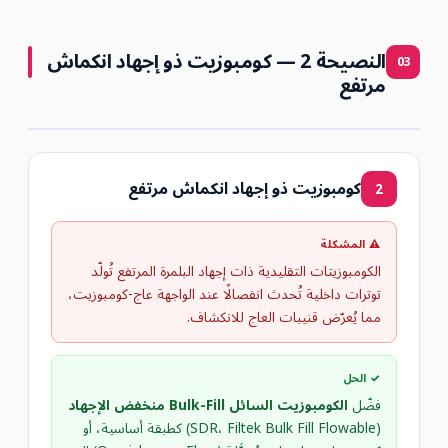
النصيحة 2 — كومبوزيت ذو إجهاد انكماش
03
مرتفع
كومبوزيت ذو إجهاد انكماش مرتفع
2
⚠ المشكلة
الكومبوزيتات التقليدية ذات إجهاد البلمرة المرتفع تُولّد
توترات داخلية تُحدث انفصالًا عند الواجهة عاج-كومبوزيت،
مما يُعرّض قنيبات العاج للانكشاف.
✓ الحل
فضّل
الكومبوزيت السائل Bulk-Fill منخفض الإجهاد
(SDR، Filtek Bulk Fill Flowable) كطبقة أساسية، أو