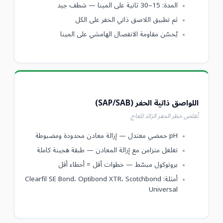
المدة: 15–30 ثانية على المينا — شطف جيد
ثم تطبيق اللاصق ذاتي الحفر على الكل
يُحسّن مقاومة الانفصال الهامشي على المينا
اللواصق ذاتية الحفر (SAP/SAB)
تُقلص خطر الحفر الزائد للعاج
pH حمضي معتدل — إزالة معادن محدودة ومضبوطة
تغلغل متزامن مع إزالة المعادن — طبقة هجينة كاملة
بروتوكول مبسّط — خطوات أقل = أخطاء أقل
أمثلة: Clearfil SE Bond، Optibond XTR، Scotchbond
Universal