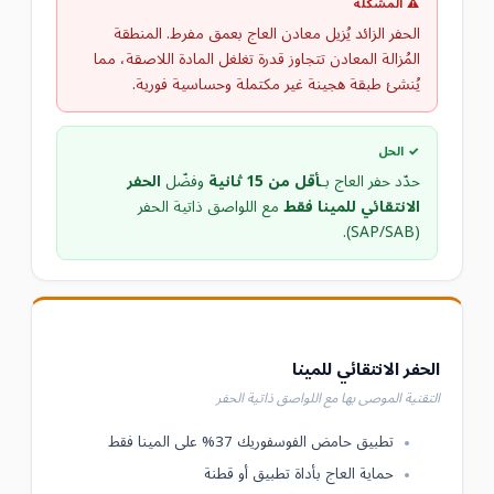
⚠ المشكلة
الحفر الزائد يُزيل معادن العاج بعمق مفرط. المنطقة
المُزالة المعادن تتجاوز قدرة تغلغل المادة اللاصقة، مما
يُنشئ طبقة هجينة غير مكتملة وحساسية فورية.
✓ الحل
حدّد حفر العاج بـ
أقل من 15 ثانية
وفضّل
الحفر
الانتقائي للمينا فقط
مع اللواصق ذاتية الحفر
(SAP/SAB).
الحفر الانتقائي للمينا
التقنية الموصى بها مع اللواصق ذاتية الحفر
تطبيق حامض الفوسفوريك 37% على المينا فقط
حماية العاج بأداة تطبيق أو قطنة