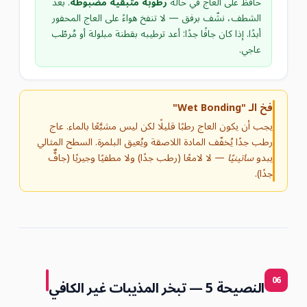
حافظ على العاج في حالة
رطوبة متبقية مضبوطة
. بعد
الشطف، نشّف برفق — لا تنفخ هواءً على العاج المحفور
أبدًا. إذا كان جافًا جدًا: أعد ترطيبه بقطنة مبلولة أو مُرطّب
عاجي.
فخ الـ "Wet Bonding"
يجب أن يكون العاج رطبًا قليلًا لكن ليس مشبَّعًا بالماء. عاج
رطب جدًا يُخفّف المادة اللاصقة ويُعيق البلمرة. السطح المثالي
يبدو
ساتينيًا
— لا لامعًا (رطب جدًا) ولا مطفيًا وجيريًا (جافٌّ
جدًا).
06
النصيحة 5 — تبخر المذيبات غير الكافي