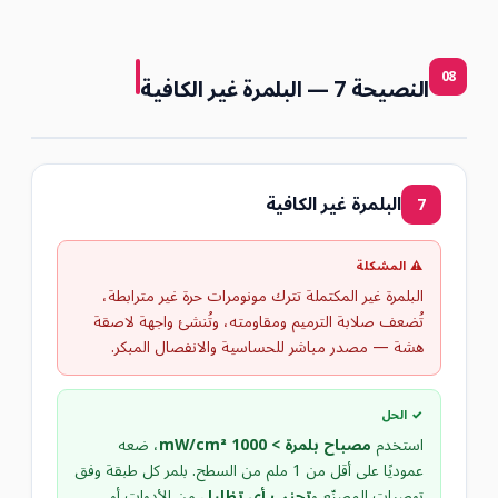
08
النصيحة 7 — البلمرة غير الكافية
البلمرة غير الكافية
7
⚠ المشكلة
البلمرة غير المكتملة تترك مونومرات حرة غير مترابطة،
تُضعف صلابة الترميم ومقاومته، وتُنشئ واجهة لاصقة
هشة — مصدر مباشر للحساسية والانفصال المبكر.
✓ الحل
استخدم
مصباح بلمرة > 1000 mW/cm²
، ضعه
عموديًا على أقل من 1 ملم من السطح. بلمر كل طبقة وفق
توصيات المصنّع و
تجنب أي تظليل
من الأدوات أو