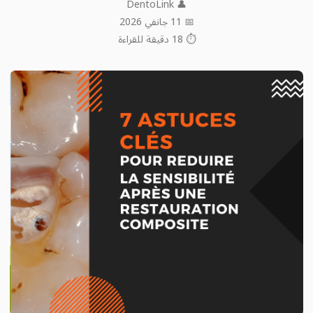
👤 DentoLink
📅 11 جانفي 2026
⏱ 18 دقيقة للقراءة