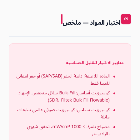
09
اختيار المواد — ملخص
معايير الاختيار لتقليل الحساسية
المادة اللاصقة: ذاتية الحفر (SAP/SAB) أو حفر انتقائي
للمينا فقط
كومبوزيت أساسي: Bulk-Fill سائل منخفض الإجهاد
(SDR، Filtek Bulk Fill Flowable)
كومبوزيت سطحي: كومبوزيت ضوئي عالمي بطبقات
مائلة
مصباح بلمرة: > 1000 mW/cm²، تحقق شهري
بالراديومتر