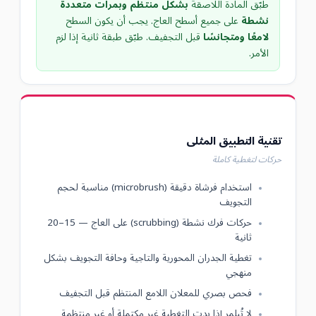
طبّق المادة اللاصقة
بشكل منتظم وبمرات متعددة
نشطة
على جميع أسطح العاج. يجب أن يكون السطح
لامعًا ومتجانسًا
قبل التجفيف. طبّق طبقة ثانية إذا لزم
الأمر.
تقنية التطبيق المثلى
حركات لتغطية كاملة
استخدام فرشاة دقيقة (microbrush) مناسبة لحجم
التجويف
حركات فرك نشطة (scrubbing) على العاج — 15–20
ثانية
تغطية الجدران المحورية والتاجية وحافة التجويف بشكل
منهجي
فحص بصري للمعلان اللامع المنتظم قبل التجفيف
لا تُبلمر إذا بدت التغطية غير مكتملة أو غير منتظمة