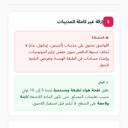
إزالة غير كاملة للمذيبات
5
⚠ المشكلة
اللواصق تحتوي على مذيبات (أسيتون، إيثانول، ماء) لا
يُخلف تبخرها الناقص سوى خفض تركيز المونومرات،
وإنشاء مسامات في الطبقة الهجينة وتعريض البلمرة
للخطر.
✓ الحل
طبّق
نفخة هواء لطيفة ومستمرة
لمدة 5 إلى 10 ثوانٍ
حسب تعليمات المصنّع، حتى تكون المادة اللاصقة
ثابتة
ولامعة
على السطح. لا تُبلمر قبل استقرار اللاصق.